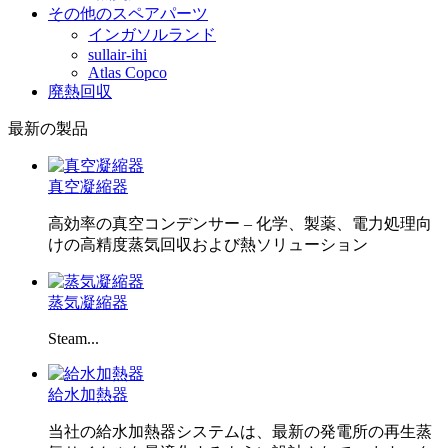
その他のスペアパーツ
インガソルランド
sullair-ihi
Atlas Copco
廃熱回収
最新の製品
真空凝縮器
高効率の真空コンデンサー – 化学、製薬、電力処理向
けの高精度蒸気回収および熱ソリューション
蒸気凝縮器
Steam...
給水加熱器
当社の給水加熱器システムは、最新の発電所の再生蒸