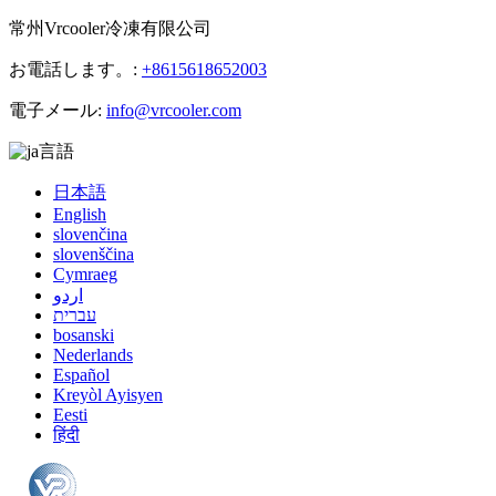
常州Vrcooler冷凍有限公司
お電話します。:
+8615618652003
電子メール:
info@vrcooler.com
言語
日本語
English
slovenčina
slovenščina
Cymraeg
اردو
עברית
bosanski
Nederlands
Español
Kreyòl Ayisyen
Eesti
हिंदी