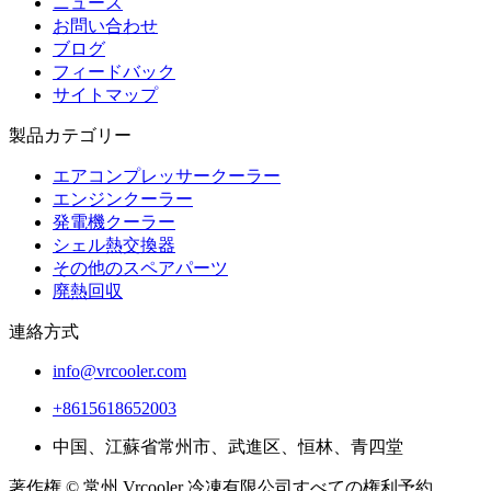
ニュース
お問い合わせ
ブログ
フィードバック
サイトマップ
製品カテゴリー
エアコンプレッサークーラー
エンジンクーラー
発電機クーラー
シェル熱交換器
その他のスペアパーツ
廃熱回収
連絡方式
info@vrcooler.com
+8615618652003
中国、江蘇省常州市、武進区、恒林、青四堂
著作権 © 常州 Vrcooler 冷凍有限公司すべての権利予約。